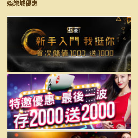
娛樂城優惠