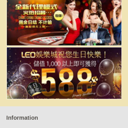
Information