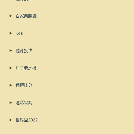
百家樂賺錢
lol h
體育投注
角子老虎機
通博比分
運彩官網
世界盃2022