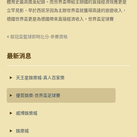
體育史最高獎金紀錄。而世界盃帶給主辦國的直接經濟效應更是
立竿見影，早於西班牙因為主辦世界盃就獲得高達的旅遊收入，
德國世界盃更是為德國帶來直接經濟收入。世界盃足球賽
歐冠盃籃球即時比分-參賽資格
最新消息
天王星娛樂城-真人百家樂
優質娛樂-世界盃足球賽
威博娛樂城
娛樂城