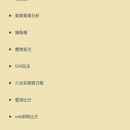
賓果賓果分析
捕魚機
體育投注
539玩法
六合彩開獎日期
籃球比分
mlb即時比分