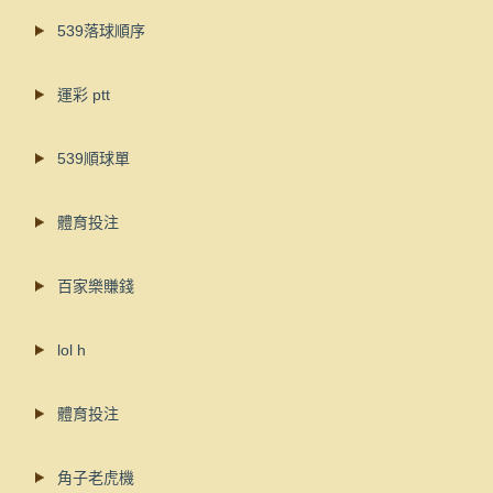
539落球順序
運彩 ptt
539順球單
體育投注
百家樂賺錢
lol h
體育投注
角子老虎機