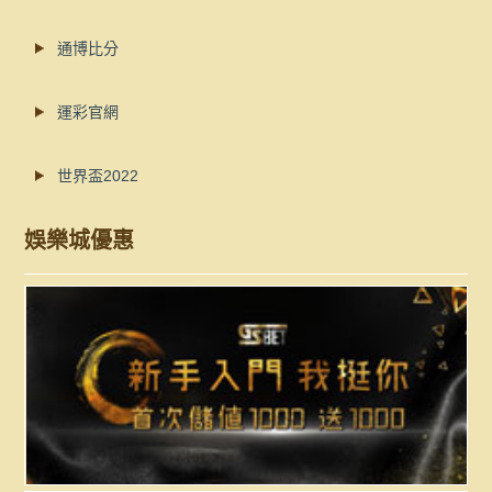
通博比分
運彩官網
世界盃2022
娛樂城優惠