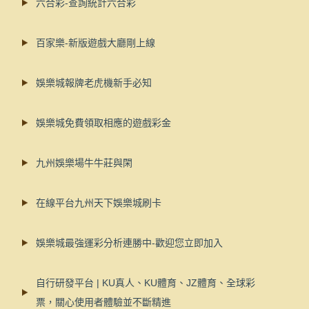
六合彩-查詢統計六合彩
百家樂-新版遊戲大廳剛上線
娛樂城報牌老虎機新手必知
娛樂城免費領取相應的遊戲彩金
九州娛樂場牛牛莊與閑
在線平台九州天下娛樂城刷卡
娛樂城最強運彩分析連勝中-歡迎您立即加入
自行研發平台 | KU真人、KU體育、JZ體育、全球彩
票，關心使用者體驗並不斷精進