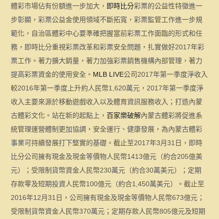
體彩市場佔有份額進一步加大，
即時比分
彩票的公益性特徵進一
步彰顯，彩票公益金使用領域不斷拓寬，彩票監管工作進一步規
範化，自治區體彩中心要準確把握當前彩票工作面臨的形式和任
務，即時比分重視彩票改革和彩票安全問題，扎實做好2017年彩
票工作。著力擴大銷量，著力加強彩票銷售機構內部管理，著力
提高彩票資金的使用安全。
MLB LIVE
公司2017年第一季度淨收入
較2016年第一季度上升約人民幣1,620萬元，2017年第一季度淨
收入主要來源於移動遊戲收入以及體育資訊服務收入；打造內蒙
古體彩文化。站在新的起點上，
百家樂破解
內蒙古體彩將促進系
統管理運營體制更加協調，安全運行、健康發展，為內蒙古體彩
事業可持續發展打下堅實的基礎。截止至2017年3月31日，即時
比分公司擁有現金及現金等價物人民幣1413億元（約合205億美
元）；受限制貨幣資金人民幣230萬元（約合30萬美元）；定期
存款零及短期投資人民幣100億元（約合1,450萬美元）。截止至
2016年12月31日，公司擁有現金及現金等價物人民幣673億元；
受限制貨幣資金人民幣370萬元；定期存款人民幣805億元及短期